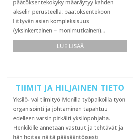
päätöksentekokyky määräytyy kahden
akselin perusteella: päätöksentekoon
liittyvän asian kompleksisuus
(yksinkertainen – monimutkainen)...
LUE LISÄÄ
TIIMIT JA HILJAINEN TIETO
Yksilö- vai tiimityö Monilla työpaikoilla työn
organisointi ja johtaminen tapahtuu
edelleen varsin pitkälti yksilöpohjalta.
Henkilölle annetaan vastuut ja tehtävät ja
hän hoitaa näitä pääsääntöisesti