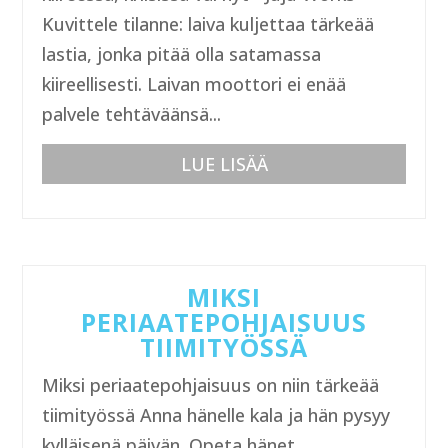
Kuvittele tilanne: laiva kuljettaa tärkeää
lastia, jonka pitää olla satamassa
kiireellisesti. Laivan moottori ei enää
palvele tehtäväänsä...
LUE LISÄÄ
MIKSI
PERIAATEPOHJAISUUS
TIIMITYÖSSÄ
Miksi periaatepohjaisuus on niin tärkeää
tiimityössä Anna hänelle kala ja hän pysyy
kylläisenä päivän. Opeta hänet