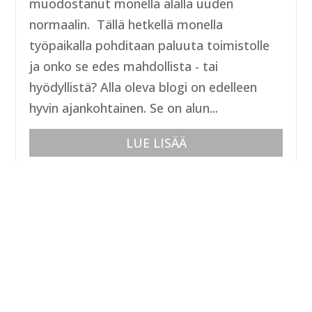
muodostanut monella alalla uuden
normaalin. Tällä hetkellä monella
työpaikalla pohditaan paluuta toimistolle
ja onko se edes mahdollista - tai
hyödyllistä? Alla oleva blogi on edelleen
hyvin ajankohtainen. Se on alun...
LUE LISÄÄ
MITÄ TYÖELÄMÄ VOI OPPIA
JENKKIFUTIKSESTA
NFL:n Super Bowl:n ollessa taas
ajankohtainen, julkaisen uudestaan alla