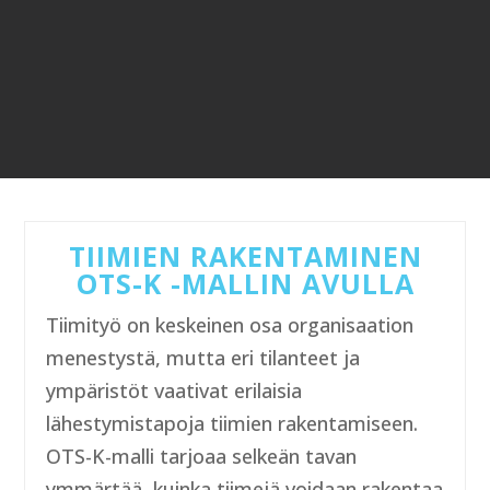
TIIMIEN RAKENTAMINEN
OTS-K -MALLIN AVULLA
Tiimityö on keskeinen osa organisaation
menestystä, mutta eri tilanteet ja
ympäristöt vaativat erilaisia
lähestymistapoja tiimien rakentamiseen.
OTS-K-malli tarjoaa selkeän tavan
ymmärtää, kuinka tiimejä voidaan rakentaa