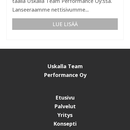
täällä Uskalla Team Performance Oy:ssä.
Lanseeraamme nettisivumme...
LUE LISÄÄ
Uskalla Team
Performance Oy
Etusivu
Palvelut
Yritys
Konsepti