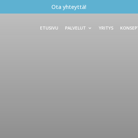
Ota yhteyttä!
ETUSIVU
PALVELUT
YRITYS
KONSEP