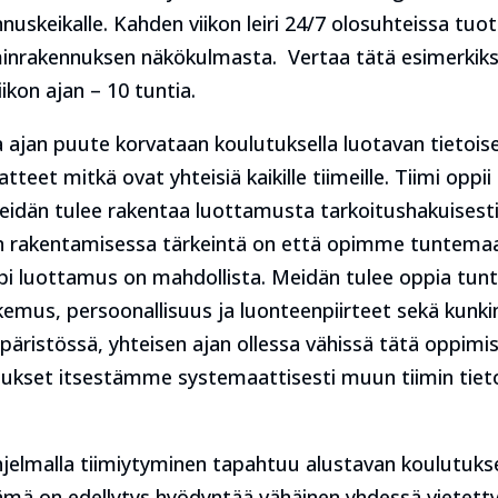
nnuskeikalle. Kahden viikon leiri 24/7 olosuhteissa tuo
iminrakennuksen näkökulmasta. Vertaa tätä esimerkiksi
ikon ajan – 10 tuntia.
a ajan puute korvataan koulutuksella luotavan tietoi
teet mitkä ovat yhteisiä kaikille tiimeille. Tiimi oppi
dän tulee rakentaa luottamusta tarkoitushakuisesti
 rakentamisessa tärkeintä on että opimme tuntema
pi luottamus on mahdollista. Meidän tulee oppia tu
okemus, persoonallisuus ja luonteenpiirteet sekä kunk
mpäristössä, yhteisen ajan ollessa vähissä tätä oppim
kset itsestämme systemaattisesti muun tiimin tietoo
hjelmalla tiimiytyminen tapahtuu alustavan koulutuk
Tämä on edellytys hyödyntää vähäinen yhdessä vietetty