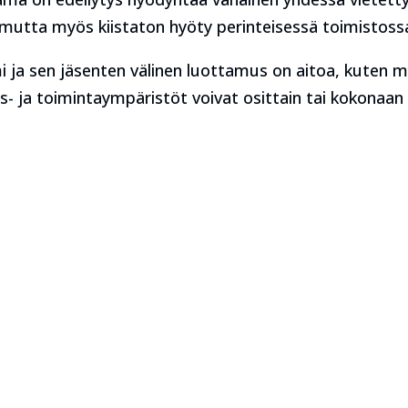
mutta myös kiistaton hyöty perinteisessä toimistoss
mi ja sen jäsenten välinen luottamus on aitoa, kuten
us- ja toimintaympäristöt voivat osittain tai kokonaan o
Ota yhteyttä