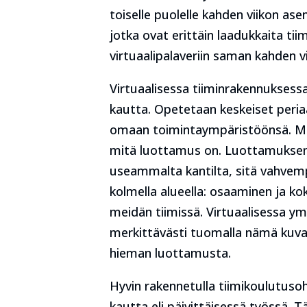
toiselle puolelle kahden viikon ase
jotka ovat erittäin laadukkaita ti
virtuaalipalaveriin saman kahden vi
Virtuaalisessa tiiminrakennuksess
kautta. Opetetaan keskeiset periaat
omaan toimintaympäristöönsä. Mei
mitä luottamus on. Luottamuksen
useammalta kantilta, sitä vahvem
kolmella alueella: osaaminen ja k
meidän tiimissä. Virtuaalisessa y
merkittävästi tuomalla nämä kuvau
hieman luottamusta.
Hyvin rakennetulla tiimikoulutuso
kautta eli päivittäisessä työssä. 