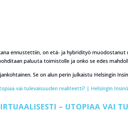
ana ennustettiin, on etä- ja hybridityö muodostanut 
 pohditaan paluuta toimistolle ja onko se edes mahdolli
jankohtainen. Se on alun perin julkaistu Helsingin Insin
opiaa vai tulevaisuuden realiteetti? | Helsingin Insinöör
IRTUAALISESTI – UTOPIAA VAI 