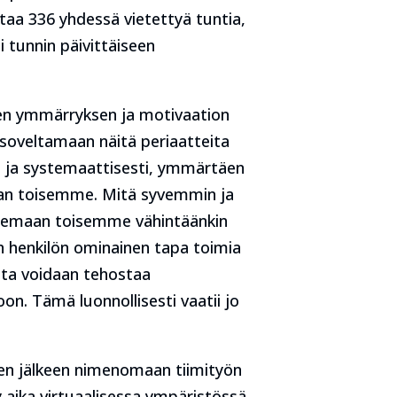
ttaa 336 yhdessä vietettyä tuntia,
 tunnin päivittäiseen
sen ymmärryksen ja motivaation
i soveltamaan näitä periaatteita
 ja systemaattisesti, ymmärtäen
an toisemme. Mitä syvemmin ja
ntemaan toisemme vähintäänkin
in henkilön ominainen tapa toimia
ista voidaan tehostaa
n. Tämä luonnollisesti vaatii jo
sen jälkeen nimenomaan tiimityön
 aika virtuaalisessa ympäristössä