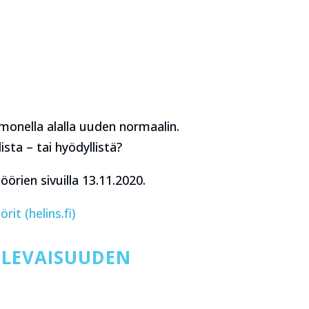
monella alalla uuden normaalin.
sta – tai hyödyllistä?
öörien sivuilla 13.11.2020.
it (helins.fi)
TULEVAISUUDEN