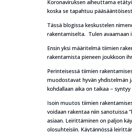
Koronaviruksen aiheuttama etätyö 
koska se tapahtuu pääsääntöisesti 
Tässä blogissa keskustelen nimeno
rakentamiselta. Tulen avaamaan its
Ensin yksi määritelmä tiimien ra
rakentamista pieneen joukkoon ihmi
Perinteisessä tiimien rakentamise
muodostavat hyvän yhdistelmän ja 
kohdallaan aika on taikaa – syntyy 
Isoin muutos tiimien rakentamises
voidaan rakentaa niin sanotuissa ”le
asiaan. Leirittäminen on paljon kä
olosuhteisiin. Käytännössä leirit