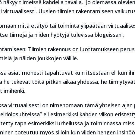
näkyy tiimeissä kahdella tavalla. Jo olemassa olevie
virtuaalisesti. Uusien tiimien rakentamiseen vaikutus
maan mitä etätyö tai toiminta ylipäätään virtuaalises
e tiimejä ja niiden hyötyjä tulevissa blogeissani.
kentamiseen: Tiimien rakennus on luottamukseen per
siä ja näiden joukkojen välille.
ssa asiat monesti tapahtuvat kuin itsestään eli kun 
he tekevät töitä pitkän aikaa yhdessä, he tiimiytyvät
tiimihenki.
sa virtuaalisesti on nimenomaan tämä yhteisen ajan p
iriolosuhteissa” eli esimerkiksi kahden viikon eristetty
ytetty tapa esimerkiksi urheilussa ja toiminnassa miss
täminen toteutuu myös silloin kun viiden hengen insin