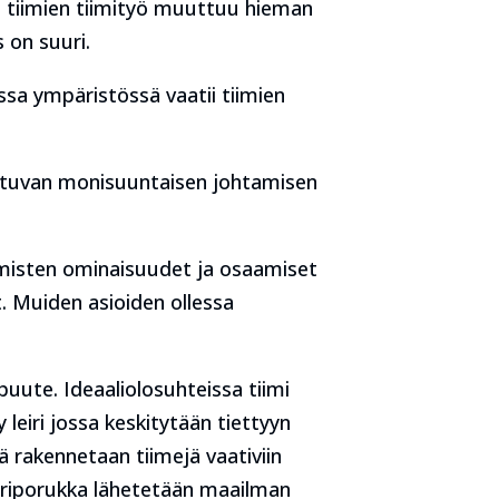
n tiimien tiimityö muuttuu hieman
 on suuri.
sa ympäristössä vaatii tiimien
ustuvan monisuuntaisen johtamisen
ihmisten ominaisuudet ja osaamiset
. Muiden asioiden ollessa
uute. Ideaaliolosuhteissa tiimi
 leiri jossa keskitytään tiettyyn
ä rakennetaan tiimejä vaativiin
ööriporukka lähetetään maailman