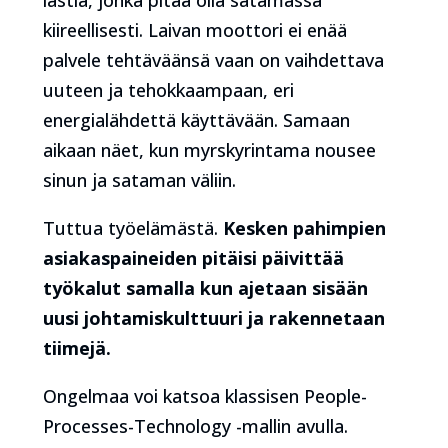
lastia, jonka pitää olla satamassa
kiireellisesti. Laivan moottori ei enää
palvele tehtäväänsä vaan on vaihdettava
uuteen ja tehokkaampaan, eri
energialähdettä käyttävään. Samaan
aikaan näet, kun myrskyrintama nousee
sinun ja sataman väliin.
Tuttua työelämästä.
Kesken pahimpien
asiakaspaineiden pitäisi päivittää
työkalut samalla kun ajetaan sisään
uusi johtamiskulttuuri ja rakennetaan
tiimejä.
Ongelmaa voi katsoa klassisen People-
Processes-Technology -mallin avulla.