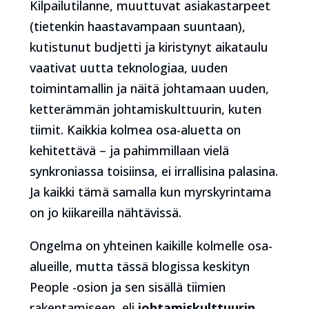
Kilpailutilanne, muuttuvat asiakastarpeet
(tietenkin haastavampaan suuntaan),
kutistunut budjetti ja kiristynyt aikataulu
vaativat uutta teknologiaa, uuden
toimintamallin ja näitä johtamaan uuden,
ketterämmän johtamiskulttuurin, kuten
tiimit. Kaikkia kolmea osa-aluetta on
kehitettävä – ja pahimmillaan vielä
synkroniassa toisiinsa, ei irrallisina palasina.
Ja kaikki tämä samalla kun myrskyrintama
on jo kiikareilla nähtävissä.
Ongelma on yhteinen kaikille kolmelle osa-
alueille, mutta tässä blogissa keskityn
People -osion ja sen sisällä tiimien
rakentamiseen, eli
johtamiskulttuurin