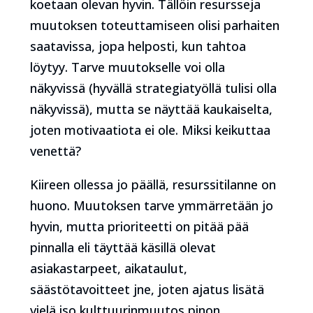
koetaan olevan hyvin. Tällöin resursseja
muutoksen toteuttamiseen olisi parhaiten
saatavissa, jopa helposti, kun tahtoa
löytyy. Tarve muutokselle voi olla
näkyvissä (hyvällä strategiatyöllä tulisi olla
näkyvissä), mutta se näyttää kaukaiselta,
joten motivaatiota ei ole. Miksi keikuttaa
venettä?
Kiireen ollessa jo päällä, resurssitilanne on
huono. Muutoksen tarve ymmärretään jo
hyvin, mutta prioriteetti on pitää pää
pinnalla eli täyttää käsillä olevat
asiakastarpeet, aikataulut,
säästötavoitteet jne, joten ajatus lisätä
vielä iso kulttuurinmuutos pinon