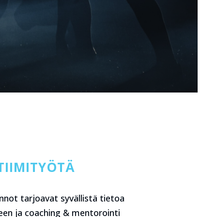
TIIMITYÖTÄ
not tarjoavat syvällistä tietoa
seen ja coaching & mentorointi