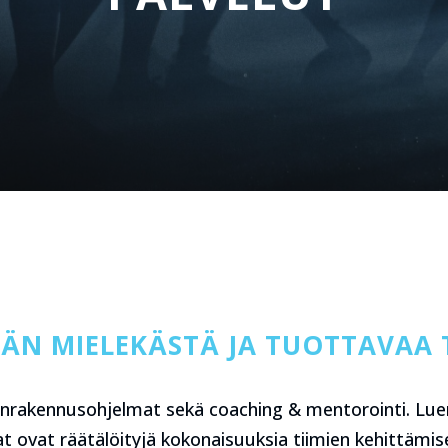
N MIELEKÄSTÄ JA TUOTTAVAA 
inrakennusohjelmat sekä coaching & mentorointi. Luen
at ovat räätälöityjä kokonaisuuksia tiimien kehittämi