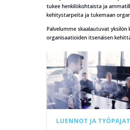
tukee henkilökohtaista ja ammatill
kehitystarpeita ja tukemaan organ
Palvelumme skaalautuvat yksilön k
organisaatioiden itsenäisen kehit
LUENNOT JA TYÖPAJA