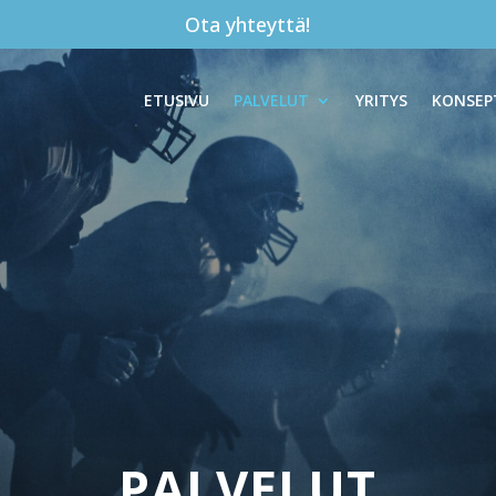
Ota yhteyttä!
ETUSIVU
PALVELUT
YRITYS
KONSEP
PALVELUT