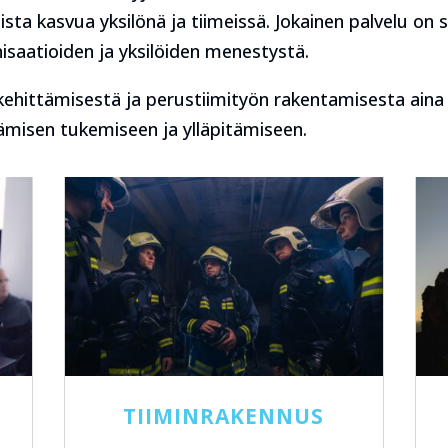
ista kasvua yksilönä ja tiimeissä. Jokainen palvelu on 
isaatioiden ja yksilöiden menestystä.
ehittämisestä ja perustiimityön rakentamisesta aina 
tämisen tukemiseen ja ylläpitämiseen.
T
TIIMINRAKENNUS