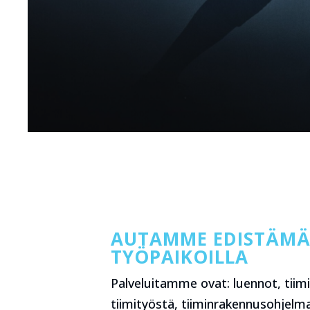
AUTAMME EDISTÄMÄÄ
TYÖPAIKOILLA
Palveluitamme ovat: luennot, tiim
tiimityöstä, tiiminrakennusohjelm