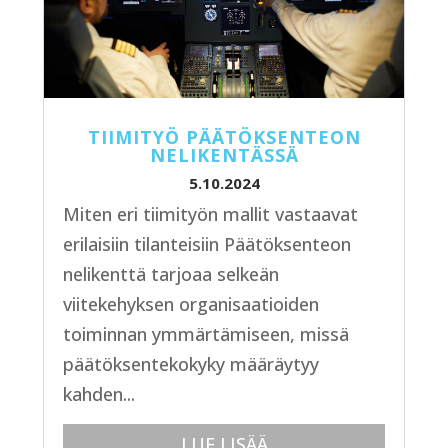
TIIMITYÖ PÄÄTÖKSENTEON
NELIKENTÄSSÄ
5.10.2024
Miten eri tiimityön mallit vastaavat
erilaisiin tilanteisiin Päätöksenteon
nelikenttä tarjoaa selkeän
viitekehyksen organisaatioiden
toiminnan ymmärtämiseen, missä
päätöksentekokyky määräytyy
kahden...
LUE LISÄÄ