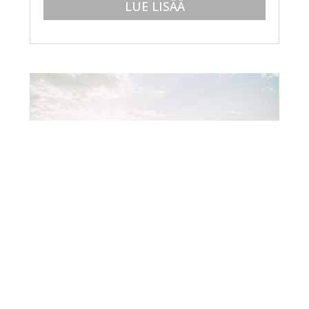
LUE LISÄÄ
MITÄ TYÖELÄMÄ VOI OPPIA
JENKKIFUTIKSESTA
8.2.2024
NFL:n Super Bowl:n ollessa taas
ajankohtainen, julkaisen uudestaan